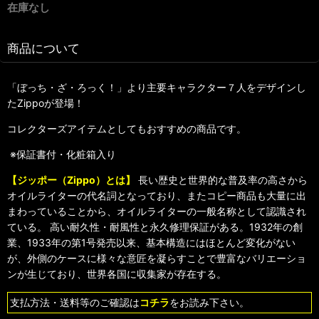
在庫なし
商品について
「ぼっち・ざ・ろっく！」より主要キャラクター７人をデザインし
たZippoが登場！
コレクターズアイテムとしてもおすすめの商品です。
※保証書付・化粧箱入り
【ジッポー（Zippo）とは】
長い歴史と世界的な普及率の高さから
オイルライターの代名詞となっており、またコピー商品も大量に出
まわっていることから、オイルライターの一般名称として認識され
ている。 高い耐久性・耐風性と永久修理保証がある。1932年の創
業、1933年の第1号発売以来、基本構造にはほとんど変化がない
が、外側のケースに様々な意匠を凝らすことで豊富なバリエーショ
ンが生じており、世界各国に収集家が存在する。
支払方法・送料等のご確認は
コチラ
をお読み下さい。