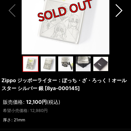
Zippo ジッポーライター：ぼっち・ざ・ろっく！オール
スター シルバー 銀
[
8ya-000145
]
販売価格
:
12,100
円
(税込)
希望小売価格
:
12,980
円
厚さ
:
21mm