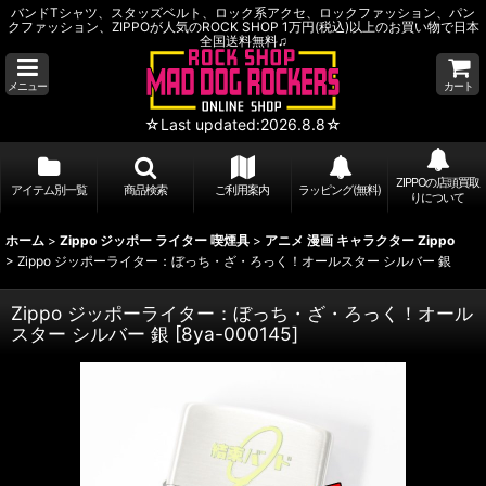
バンドTシャツ、スタッズベルト、ロック系アクセ、ロックファッション、パン
クファッション、ZIPPOが人気のROCK SHOP 1万円(税込)以上のお買い物で日本
全国送料無料♫
メニュー
カート
☆Last updated:2026.8.8☆
ZIPPOの店頭買取
アイテム別一覧
商品検索
ご利用案内
ラッピング(無料)
りについて
ホーム
>
Zippo ジッポー ライター 喫煙具
>
アニメ 漫画 キャラクター Zippo
>
Zippo ジッポーライター：ぼっち・ざ・ろっく！オールスター シルバー 銀
Zippo ジッポーライター：ぼっち・ざ・ろっく！オール
スター シルバー 銀
[
8ya-000145
]