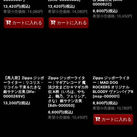
000092C
]
13,420
円
(税込)
13,420
円
(税込)
8,800
円
(税込)
希望小売価格
:
14,080
円
希望小売価格
:
14,080
円
希望小売価格
:
10,450
円
カートに入れる
カートに入れる
【再入荷】Zippo ジッポ
Zippo ジッポーライタ
Zippo ジッポーライタ
ーライター：リコリス・
ー：マギアレコード 魔
ー：MAD DOG
リコイル 千束＆たきな
法少女まどか☆マギカ外
ROCKERS オリジナル
銀サテン古美
[
8fa-
伝 A柄（いろは、やち
BLOODY ヴァンパイアR
000026SV
]
よ、鶴乃、フェリシア、
[
mzp-000001
]
さな） 銀サテン古美
13,200
円
(税込)
8,800
円
(税込)
[
8dh-000050
]
希望小売価格
:
10,780
円
6,600
円
(税込)
希望小売価格
:
10,450
円
カートに入れる