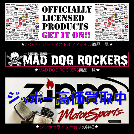
★
バンド・アーティストオフィシャル
商品一覧★
★
MAD DOG ROCKERS
商品一覧★
★
ジッポーライター買取
の詳細★