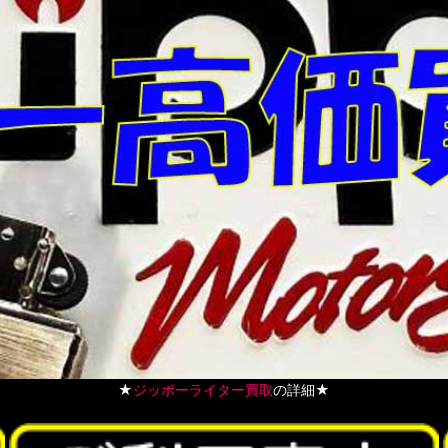
★
ジッポーライター買取
の詳細★