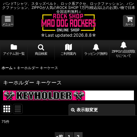
バンドTシャツ、スタッズベルト、ロック系アクセ、ロックファッション、パン
クファッション、ZIPPOが人気のROCK SHOP 1万円(税込)以上のお買い物で日本
全国送料無料♫
メニュー
カート
☆Last updated:2026.8.8☆
ZIPPOの店頭買取
アイテム別一覧
商品検索
ご利用案内
ラッピング(無料)
りについて
ホーム
>
キーホルダー キーケース
キーホルダー キーケース
表示順変更
閉じる
75
件
サブカテゴリ
:
«
前
1
2