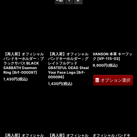
表示数
:
並び順
:
絞り込む
【再入荷】オフィシャル
【再入荷】オフィシャル
VANSON 本革 キーフッ
バンドキーホルダー：ブ
バンドキーホルダー：グ
ク
[
VP-115-03
]
ラックサバス BLACK
レイトフルデッド
9,900
円
(税込)
SABBATH Daemon
GRATEFUL DEAD Steal
Ring
[
8rf-000097
]
Your Face Logo
[
8rf-
000096
]
1,430
円
(税込)
オプション選択
1,430
円
(税込)
【再入荷】オフィシャル
【再入荷】オフィシャル
オフィシャル バンドキ