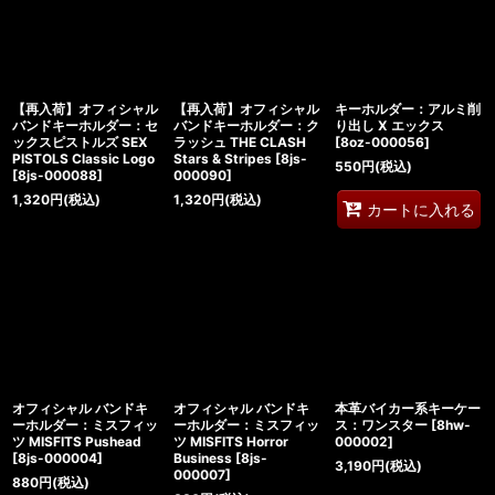
【再入荷】オフィシャル
【再入荷】オフィシャル
キーホルダー：アルミ削
バンドキーホルダー：セ
バンドキーホルダー：ク
り出し X エックス
ックスピストルズ SEX
ラッシュ THE CLASH
[
8oz-000056
]
PISTOLS Classic Logo
Stars & Stripes
[
8js-
550
円
(税込)
[
8js-000088
]
000090
]
1,320
円
(税込)
1,320
円
(税込)
カートに入れる
オフィシャル バンドキ
オフィシャル バンドキ
本革バイカー系キーケー
ーホルダー：ミスフィッ
ーホルダー：ミスフィッ
ス：ワンスター
[
8hw-
ツ MISFITS Pushead
ツ MISFITS Horror
000002
]
[
8js-000004
]
Business
[
8js-
3,190
円
(税込)
000007
]
880
円
(税込)