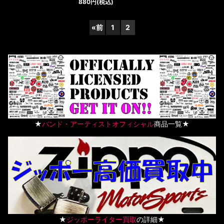
880
円
(税込)
«
前
1
2
★
バンド・アーティストオフィシャル
商品一覧★
★
ジッポーライター買取
の詳細★