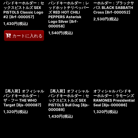
バンドキーホルダー：セ
バンドキーホルダー：レ
ーホルダー：ブラックサ
ックスピストルズ SEX
ッドホットチリペッパー
バス BLACK SABBATH
PISTOLS Classic Logo
ズ RED HOT CHILI
Cross
[
8rf-000052
]
#2
[
8rf-000057
]
PEPPERS Asterisk
2,530
円
(税込)
Logo Silver
[
8rf-
1,430
円
(税込)
000058
]
1,540
円
(税込)
カートに入れる
【再入荷】オフィシャル
【再入荷】オフィシャル
オフィシャル バンドキ
バンドキーホルダー：
バンドキーホルダー：セ
ーホルダー：ラモーンズ
ザ・フー THE WHO
ックスピストルズ SEX
RAMONES Presidential
Target
[
8js-000087
]
PISTOLS Bull Dog
[
8js-
Seal
[
8js-000086
]
000089
]
1,320
円
(税込)
1,320
円
(税込)
1,430
円
(税込)