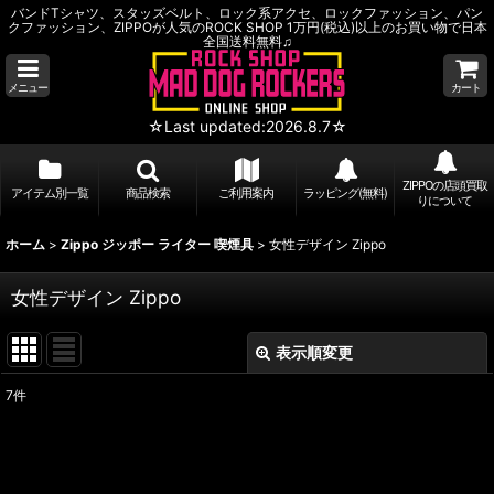
バンドTシャツ、スタッズベルト、ロック系アクセ、ロックファッション、パン
クファッション、ZIPPOが人気のROCK SHOP 1万円(税込)以上のお買い物で日本
全国送料無料♫
メニュー
カート
☆Last updated:2026.8.7☆
ZIPPOの店頭買取
アイテム別一覧
商品検索
ご利用案内
ラッピング(無料)
りについて
ホーム
>
Zippo ジッポー ライター 喫煙具
>
女性デザイン Zippo
女性デザイン Zippo
表示順変更
閉じる
7
件
表示数
:
並び順
: