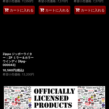
希望小売価格
:
11,550
円
希望小売価格
:
7,370
円
希望小売価格
:
7,370
円
カートに入れる
カートに入れる
カートに入れる
Zippo ジッポーライタ
ー：ZP ミラー＆ホラー
ウインディ
[
8pg-
000043
]
10,560
円
(税込)
希望小売価格
:
13,200
円